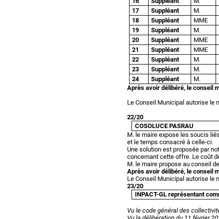
16
Suppléant
M.
17
Suppléant
M.
18
Suppléant
MME
19
Suppléant
M.
20
Suppléant
MME
21
Suppléant
MME
22
Suppléant
M.
23
Suppléant
M.
24
Suppléant
M.
Après avoir délibéré, le conseil 
Le Conseil Municipal autorise le 
22/20
COSOLUCE PASRAU
M. le maire expose les soucis liés
et le temps consacré à celle-ci.
Une solution est proposée par not
concernant cette offre. Le coût de
M. le maire propose au conseil de
Après avoir délibéré, le conseil 
Le Conseil Municipal autorise le 
23/20
INPACT-GL représentant co
Vu le code général des collectivit
Vu la délibération du 11 février 