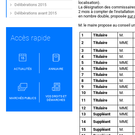
localisation).
Délibérations 2015
La désignation des commissaires 
2 mois à compter de l'installation
Délibérations avant 2015
en nombre double, proposée
sur 
M. le maire propose au conseil un
1
Titulaire
M.
Accès rapide
2
Titulaire
MME
3
Titulaire
M.
4
Titulaire
M.
5
Titulaire
MME
6
Titulaire
MME
ACTUALITÉS
ANNUAIRE
7
Titulaire
M.
8
Titulaire
M.
9
Titulaire
MME
10
Titulaire
M.
VOS DROITS ET
MARCHÉS PUBLICS
11
Titulaire
M.
DÉMARCHES
12
Titulaire
MME
13
Suppléant
MME
14
Suppléant
MME
15
Suppléant
M.