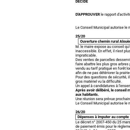
DECIDE
D'APPROUVER
le rapport d'activi
Le Conseil Municipal autorise le 
25/20
Ouverture chemin rural Alouè
M. le maire expose au conseil qu'u
inaccessible. En effet, il n'est 
impraticable.
Des ventes de parcelles desservie
faire abattre les plus gros arbres
vendu au tarif pratiqué en forêt lo
afin de ne pas détériorer la prairie
Pour des questions de sécurité, il
gros matériel vu la difficulté.
Un appel à candidatures à l'ense
Après avoir délibéré, le conseil 
aux habitants.
Une réunion sera prévue prochai
Le Conseil Municipal autorise le 
26/20
Dépenses à imputer au compte 
Le décret n° 2007-450 du 25 mars 
de paiement émis pour le règlemen