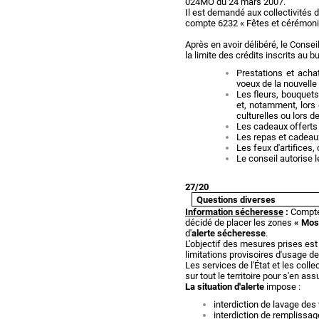
024MO du 24 mars 2007.
Il est demandé aux collectivités 
compte 6232 « Fêtes et cérémoni
Après en avoir délibéré, le Conse
la limite des crédits inscrits au b
Prestations et achat
voeux de la nouvelle 
Les fleurs, bouquets
et, notamment, lors
culturelles ou lors de
Les cadeaux offerts
Les repas et cadeaux
Les feux d'artifices,
Le conseil autorise 
27/20
Questions diverses
Information sécheresse
:
Compte 
décidé de placer les zones
« Mose
d'
alerte
sécheresse
.
L'objectif des mesures prises est 
limitations provisoires d'usage de
Les services de l'État et les coll
sur tout le territoire pour s'en a
La situation d'alerte
impose :
interdiction de lavage des
interdiction de remplissag