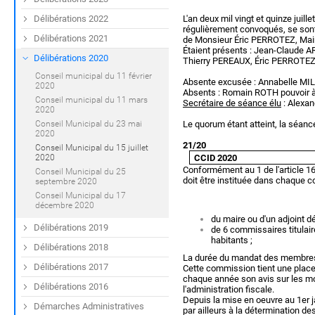
Délibérations 2022
L'an deux mil vingt et quinze jui
régulièrement convoqués, se sont 
Délibérations 2021
de Monsieur Éric PERROTEZ, Mai
Étaient présents : Jean-Claude 
Délibérations 2020
Thierry PEREAUX, Éric PERROTEZ
Conseil municipal du 11 février
Absente excusée : Annabelle MI
2020
Absents : Romain ROTH pouvoir 
Conseil municipal du 11 mars
Secrétaire de séance élu
: Alexa
2020
Conseil Municipal du 23 mai
Le quorum étant atteint, la séanc
2020
21/20
Conseil Municipal du 15 juillet
CCID 2020
2020
Conformément au 1 de l'article 
Conseil Municipal du 25
doit être instituée dans chaque
septembre 2020
Conseil Municipal du 17
décembre 2020
du maire ou d'un adjoint d
Délibérations 2019
de 6 commissaires titulair
habitants ;
Délibérations 2018
La durée du mandat des membres 
Délibérations 2017
Cette commission tient une place 
chaque année son avis sur les mo
Délibérations 2016
l'administration fiscale.
Depuis la mise en oeuvre au 1er ja
Démarches Administratives
par ailleurs à la détermination d