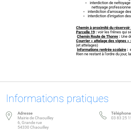
interdiction de nettoyage
nettoyage professionnell
interdiction d'arrosage des
interdiction d'irrigation d
Chemin à proximité du réservoir
Parcelle 19
:
voir les frênes qui s
Chemin Route de Thorey
:
Une d
Courrier « attelage des vignes »
(et attelages)
Informations rentrée scolaire
:
e
Rien ne restant à l'ordre du jour, 
Informations pratiques
Adresse
Téléphone
Mairie de Chaouilley
03 83 25 1
6, Grande rue
54330 Chaouilley