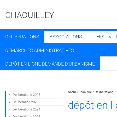
CHAOUILLEY
DÉLIBÉRATIONS
ASSOCIATIONS
FESTIVIT
DÉMARCHES ADMINISTRATIVES
DÉPÔT EN LIGNE DEMANDE D'URBANISME
Partager sur Facebook
Partager sur Twitt
Partager s
Par
Accueil - basique
Délibérations
Délibérations 2026
dépôt en 
Délibération 2025
Délibérations 2024
Délibérations 2023