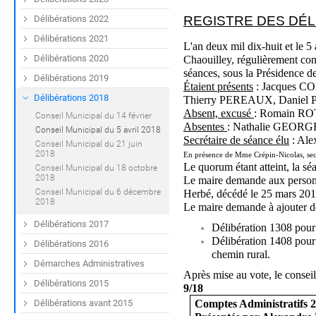
Délibérations 2022
REGISTRE DES DÉL
Délibérations 2021
L'an deux mil dix-huit et le 
Délibérations 2020
Chaouilley, régulièrement conv
séances, sous la Présidenc
Délibérations 2019
Étaient présents
: Jacques C
Délibérations 2018
Thierry PEREAUX, Daniel 
Absent, excusé
: Romain RO
Conseil Municipal du 14 février
Absentes
: Nathalie GEORG
Conseil Municipal du 5 avril 2018
Secrétaire de séance élu
: Al
Conseil Municipal du 21 juin
2018
En présence de Mme Crépin-Nicolas, secr
Le quorum étant atteint, la sé
Conseil Municipal du 18 octobre
2018
Le maire demande aux personn
Conseil Municipal du 6 décembre
Herbé, décédé le 25 mars 2018
2018
Le maire demande à ajouter de
Délibérations 2017
Délibération 1308 pour
Délibération 1408 pour l
Délibérations 2016
chemin rural.
Démarches Administratives
Après mise au vote, le conseil 
Délibérations 2015
9/18
Comptes Administratifs 
Délibérations avant 2015