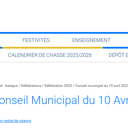
FESTIVITÉS
ENSEIGNEMENT
CALENDRIER DE CHASSE 2025/2026
DÉPÔT 
Partager sur Facebook
Partager sur Twitter
Partager sur LinkedIn
Partager par email
il - basique
Délibérations
Délibération 2025
Conseil municipal du 10 avril 202
onseil Municipal du 10 Avr
ès verbal de séance