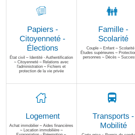
Papiers -
Famille -
Citoyenneté -
Scolarité
Élections
Couple
~
Enfant
~
Scolarité
Études supérieures
~
Protectio
personnes
~
Décès
~
Succes
État civil
~
Identité - Authentification
~
Citoyenneté
~
Relations avec
l'administration
~
Fichiers et
protection de la vie privée
Logement
Transports -
Mobilité
Achat immobilier
~
Aides financières
~
Location immobilière
~
Expropriation - Préemption
~
Carte grise
~
Permis de condu