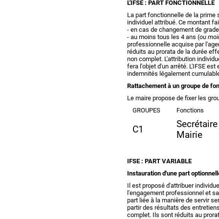
L'IFSE : PART FONCTIONNELLE
La part fonctionnelle de la prime
individuel attribué. Ce montant fa
- en cas de changement de grade o
- au moins tous les 4 ans (
ou moi
professionnelle acquise par l'age
réduits au prorata de la durée ef
non complet. L'attribution individu
fera l'objet d'un arrêté. L'IFSE e
indemnités légalement cumulabl
Rattachement à un groupe de fon
Le maire propose de fixer les gro
GROUPES
Fonctions
Secrétaire
C1
Mairie
IFSE : PART VARIABLE
Instauration d'une part optionnel
Il est proposé d'attribuer indiv
l'engagement professionnel et sa 
part liée à la manière de servir s
partir des résultats des entretie
complet. Ils sont réduits au prora