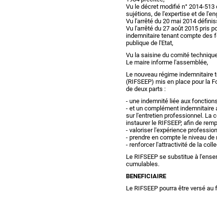
Vu le décret modifié n° 2014-513
sujétions, de l'expertise et de l
Vu l'arrêté du 20 mai 2014 défini
Vu l'arrêté du 27 août 2015 pris po
indemnitaire tenant compte des fo
publique de l'Etat,
Vu la saisine du comité techniqu
Le maire informe l'assemblée,
Le nouveau régime indemnitaire t
(RIFSEEP) mis en place pour la Fo
de deux parts :
- une indemnité liée aux fonctions,
- et un complément indemnitaire 
sur l'entretien professionnel. La 
instaurer le RIFSEEP, afin de rempl
- valoriser l'expérience profession
- prendre en compte le niveau de r
- renforcer l'attractivité de la colle
Le RIFSEEP se substitue à l'ense
cumulables.
BENEFICIAIRE
Le RIFSEEP pourra être versé au fon