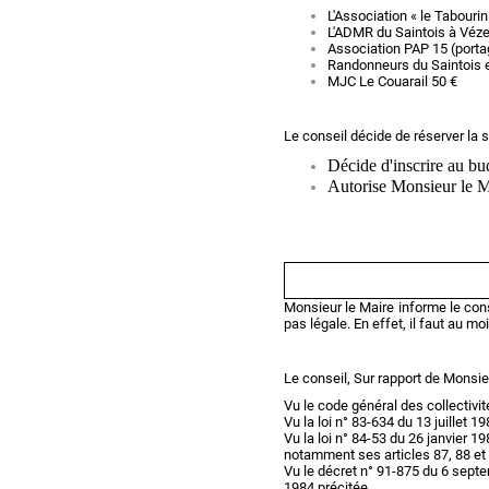
L'Association « le Tabourin
L'ADMR du Saintois à Véze
Association PAP 15 (porta
Randonneurs du Saintois e
MJC Le Couarail 50 €
Le conseil décide de réserver la
Décide d'inscrire au b
Autorise Monsieur le Ma
Monsieur le Maire informe le cons
pas légale. En effet, il faut au mo
Le conseil, Sur rapport de Monsie
Vu le code général des collectivité
Vu la loi n° 83-634 du 13 juillet 
Vu la loi n° 84-53 du 26 janvier 19
notamment ses articles 87, 88 et
Vu le décret n° 91-875 du 6 septe
1984 précitée,