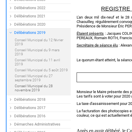
Délibérations 2022
REGISTRE 
Délibérations 2021
L'an deux mil dix-neuf et le 2
Chaouilley, régulièrement convoqu
Délibérations 2020
Présidence de Monsieur Éric PE
Délibérations 2019
Étaient présents
: Jacques COLIN
PEREAUX, Romain ROTH, Franci
Conseil Municipal du 12 février
2019
Secrétaire de séance élu
: Alexa
Conseil Municipal du 9 mars
2019
Le quorum étant atteint, la séanc
Conseil Municipal du 11 avril
2019
Conseil Municipal du 5 août 2019
Conseil Municipal du 27
septembre 2019
Conseil Municipal du 28
novembre 2019
Monsieur le Maire présente des pr
Les tarifs sont à voter pour 2020 
Délibérations 2018
La taxe d'assainissement pour 2
Délibérations 2017
La facturation des photocopies e
couleur, ce qui est actuellement é
Délibérations 2016
Démarches Administratives
Après en avoir délibéré, le C